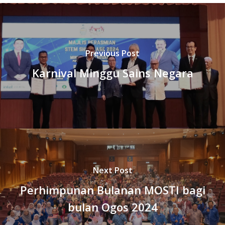
Previous Post
Karnival Minggu Sains Negara
Next Post
Perhimpunan Bulanan MOSTI bagi
bulan Ogos 2024