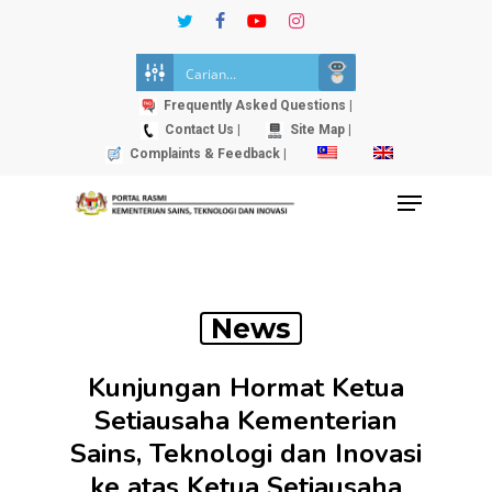
Skip
twitter
facebook
youtube
instagram
to
Close
main
Menu
content
Frequently Asked Questions |
Contact Us |
Site Map |
Complaints & Feedback |
Menu
News
Kunjungan Hormat Ketua
Setiausaha Kementerian
Sains, Teknologi dan Inovasi
ke atas Ketua Setiausaha