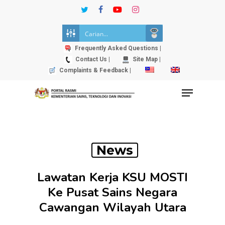
Skip
twitter
facebook
youtube
instagram
to
Close
main
Menu
content
Frequently Asked Questions |
Contact Us |
Site Map |
Complaints & Feedback |
Menu
News
Lawatan Kerja KSU MOSTI
Ke Pusat Sains Negara
Cawangan Wilayah Utara