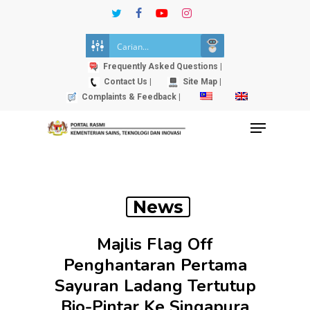
Skip
twitter
facebook
youtube
instagram
to
Close
main
Menu
content
Frequently Asked Questions |
Contact Us |
Site Map |
Complaints & Feedback |
Menu
News
Majlis Flag Off
Penghantaran Pertama
Sayuran Ladang Tertutup
Bio-Pintar Ke Singapura