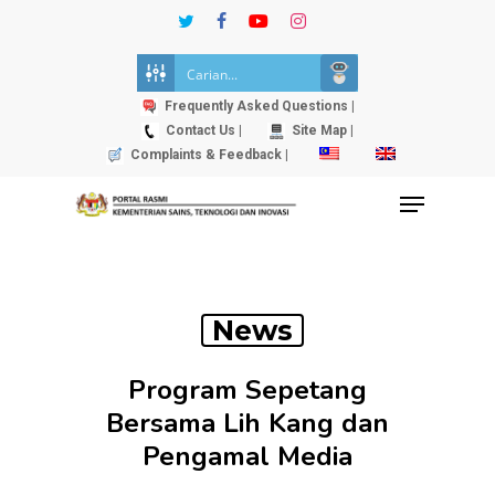
Skip
twitter
facebook
youtube
instagram
to
Close
main
Menu
content
Frequently Asked Questions |
Contact Us |
Site Map |
Complaints & Feedback |
Menu
News
Program Sepetang
Bersama Lih Kang dan
Pengamal Media