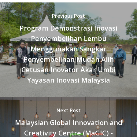
Previous Post
Program Demonstrasi Inovasi
Penyembelihan Lembu
Menggunakan Sangkar
Penyembelihan Mudah Alih
Cetusan Inovator Akar Umbi
Yayasan Inovasi Malaysia
Next Post
Malaysian Global Innovation and
Creativity Centre (MaGIC) -