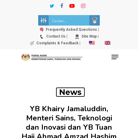
Skip
twitter
facebook
youtube
instagram
to
Close
main
Menu
content
Frequently Asked Questions |
Contact Us |
Site Map |
Complaints & Feedback |
Menu
News
YB Khairy Jamaluddin,
Menteri Sains, Teknologi
dan Inovasi dan YB Tuan
Haji Ahmad Amzad Hashim