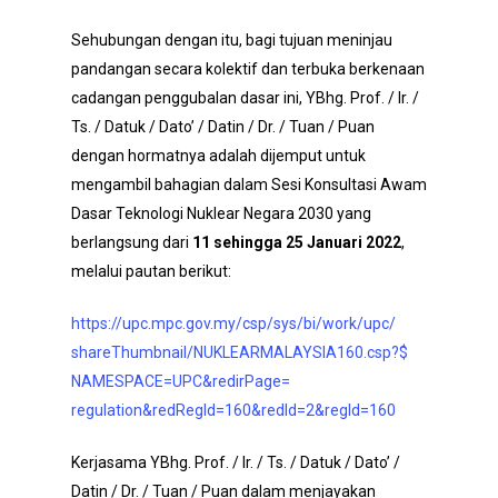
Sehubungan dengan itu, bagi tujuan meninjau
pandangan secara kolektif dan terbuka berkenaan
cadangan penggubalan dasar ini, YBhg. Prof. / Ir. /
Ts. / Datuk / Dato’ / Datin / Dr. / Tuan / Puan
dengan hormatnya adalah dijemput untuk
mengambil bahagian dalam Sesi Konsultasi Awam
Dasar Teknologi Nuklear Negara 2030 yang
berlangsung dari
11 sehingga 25 Januari 2022
,
melalui pautan berikut:
https://upc.mpc.gov.my/csp/
sys/bi/work/upc/
shareThumbnail/
NUKLEARMALAYSIA160.csp?$
NAMESPACE=UPC&redirPage=
regulation&redRegId=160&redId=
2&regId=160
Kerjasama YBhg. Prof. / Ir. / Ts. / Datuk / Dato’ /
Datin / Dr. / Tuan / Puan dalam menjayakan