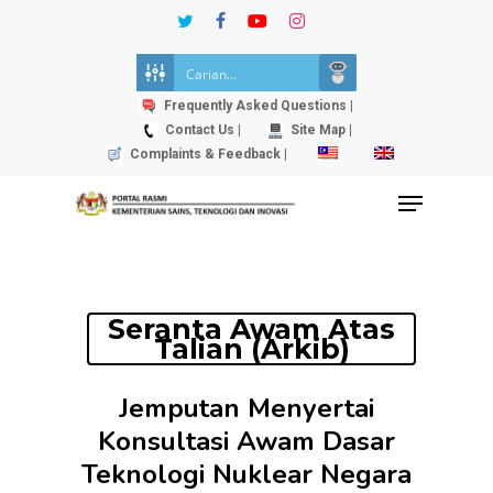
Skip
twitter
facebook
youtube
instagram
to
Close
main
Menu
content
Frequently Asked Questions |
Contact Us |
Site Map |
Complaints & Feedback |
Menu
Seranta Awam Atas
Talian (Arkib)
Jemputan Menyertai
Konsultasi Awam Dasar
Teknologi Nuklear Negara