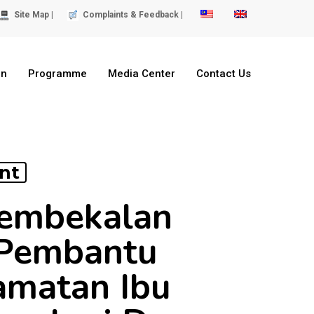
Site Map |
Complaints & Feedback |
on
Programme
Media Center
Contact Us
nt
Pembekalan
 Pembantu
amatan Ibu