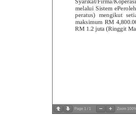
Page
1
/
1
Zoom
100