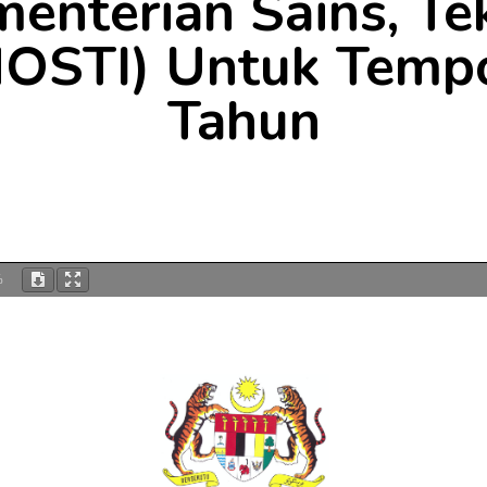
menterian Sains, Te
MOSTI) Untuk Temp
Tahun
%