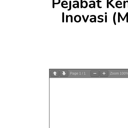
Pejabat Ke
Inovasi (
Page
1
/
1
Zoom
100