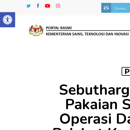
Skip
twitter
facebook
youtube
instagram
to
Open toolbar
main
content
P
Sebutharg
Pakaian 
Operasi D