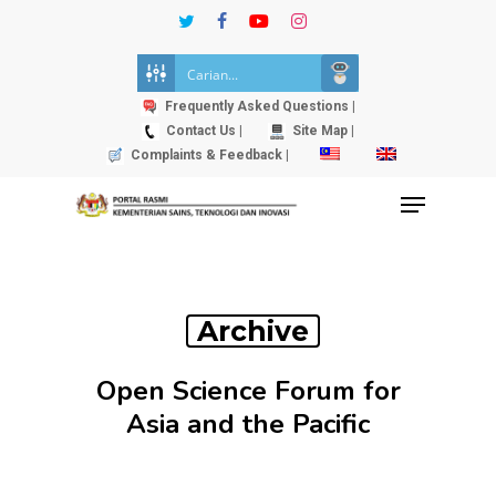
Skip
twitter
facebook
youtube
instagram
to
Close
main
Menu
content
Frequently Asked Questions |
Contact Us |
Site Map |
Complaints & Feedback |
Menu
Archive
Open Science Forum for
Asia and the Pacific