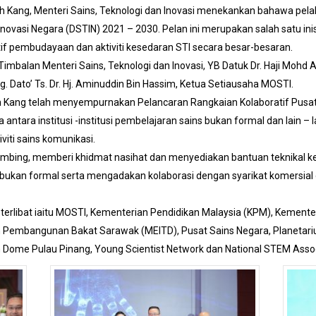
Kang, Menteri Sains, Teknologi dan Inovasi menekankan bahawa pelaksa
Inovasi Negara (DSTIN) 2021 – 2030. Pelan ini merupakan salah satu in
if pembudayaan dan aktiviti kesedaran STI secara besar-besaran.
mbalan Menteri Sains, Teknologi dan Inovasi, YB Datuk Dr. Haji Mohd Ari
. Dato’ Ts. Dr. Hj. Aminuddin Bin Hassim, Ketua Setiausaha MOSTI.
h Kang telah menyempurnakan Pelancaran Rangkaian Kolaboratif Pusat
ntara institusi -institusi pembelajaran sains bukan formal dan lain – 
viti sains komunikasi.
mbing, memberi khidmat nasihat dan menyediakan bantuan teknikal ke
bukan formal serta mengadakan kolaborasi dengan syarikat komersia
g terlibat iaitu MOSTI, Kementerian Pendidikan Malaysia (KPM), Kemente
an Pembangunan Bakat Sarawak (MEITD), Pusat Sains Negara, Planetarium
h Dome Pulau Pinang, Young Scientist Network dan National STEM Assoc