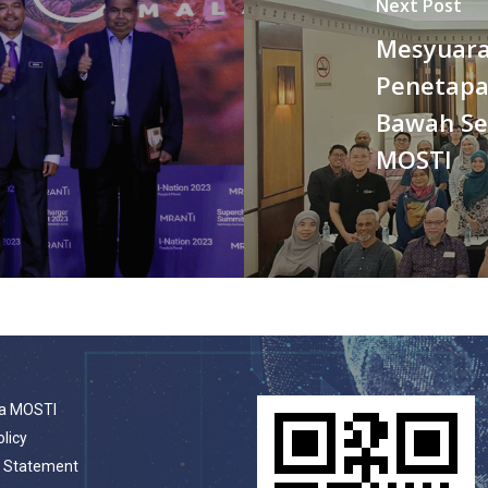
Next Post
Mesyuara
Penetapan
Bawah Se
MOSTI
a MOSTI
olicy
t Statement