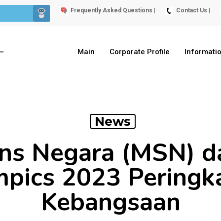
Frequently Asked Questions |
Contact Us |
Main
Corporate Profile
Informati
News
ns Negara (MSN) d
mpics 2023 Peringka
Kebangsaan