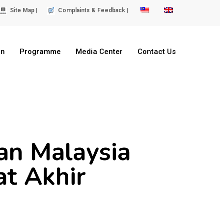
Site Map |
Complaints & Feedback |
on
Programme
Media Center
Contact Us
an Malaysia
t Akhir