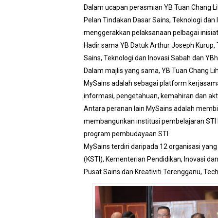
Dalam ucapan perasmian YB Tuan Chang Lih 
Pelan Tindakan Dasar Sains, Teknologi dan 
menggerakkan pelaksanaan pelbagai inisiat
Hadir sama YB Datuk Arthur Joseph Kurup, Ti
Sains, Teknologi dan Inovasi Sabah dan YBhg
Dalam majlis yang sama, YB Tuan Chang Li
MySains adalah sebagai platform kerjasama a
informasi, pengetahuan, kemahiran dan akti
Antara peranan lain MySains adalah membi
membangunkan institusi pembelajaran STI 
program pembudayaan STI.
MySains terdiri daripada 12 organisasi yan
(KSTI), Kementerian Pendidikan, Inovasi d
Pusat Sains dan Kreativiti Terengganu, Tec