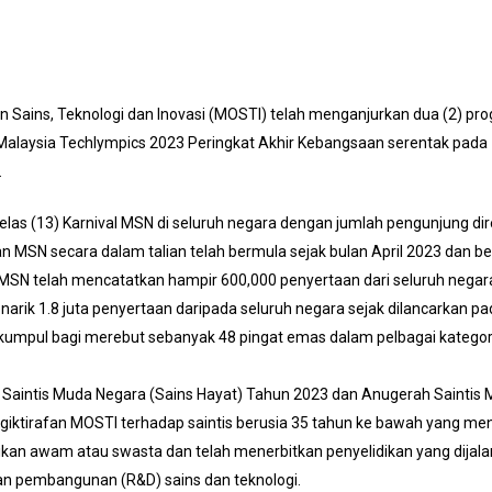
Sains, Teknologi dan Inovasi (MOSTI) telah menganjurkan dua (2) prog
 Malaysia Techlympics 2023 Peringkat Akhir Kebangsaan serentak pad
.
las (13) Karnival MSN di seluruh negara dengan jumlah pengunjung d
MSN secara dalam talian telah bermula sejak bulan April 2023 dan be
SN telah mencatatkan hampir 600,000 penyertaan dari seluruh negara
arik 1.8 juta penyertaan daripada seluruh negara sejak dilancarkan pa
rkumpul bagi merebut sebanyak 48 pingat emas dalam pelbagai kategori
Saintis Muda Negara (Sains Hayat) Tahun 2023 dan Anugerah Saintis M
ktirafan MOSTI terhadap saintis berusia 35 tahun ke bawah yang menj
kan awam atau swasta dan telah menerbitkan penyelidikan yang dijalan
an pembangunan (R&D) sains dan teknologi.