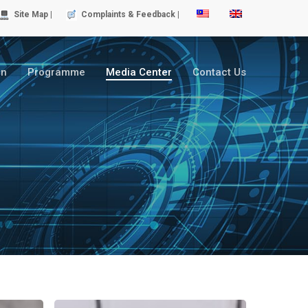
Site Map |
Complaints & Feedback |
on
Programme
Media Center
Contact Us