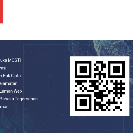
buka MOSTI
vasi
n Hak Cipta
selamatan
 Laman Web
 Bahasa Terjemahan
aman