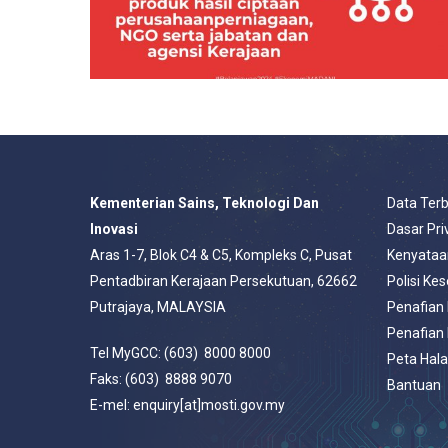
Kementerian Sains, Teknologi Dan
Data Ter
Inovasi
Dasar Pri
Aras 1-7, Blok C4 & C5, Kompleks C, Pusat
Kenyataa
Pentadbiran Kerajaan Persekutuan, 62662
Polisi Ke
Putrajaya, MALAYSIA
Penafian
Penafian
Tel MyGCC: (603) 8000 8000
Peta Hal
Faks: (603) 8888 9070
Bantuan
E-mel: enquiry[at]mosti.gov.my