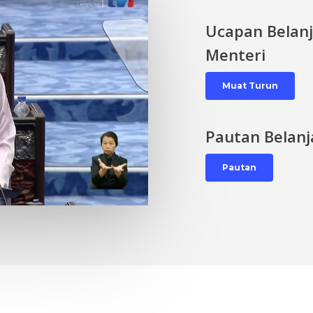
Ucapan Belan
Menteri
Muat Turun
Pautan Belan
Pautan