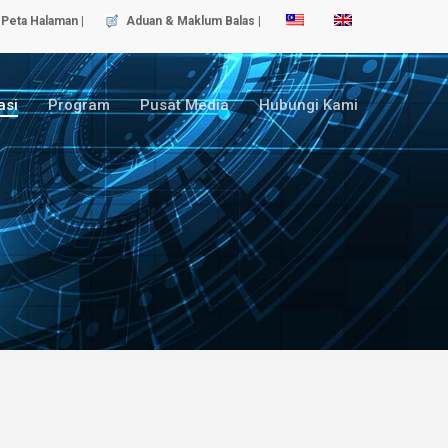
Peta Halaman |
Aduan & Maklum Balas |
asi
Program
Pusat Media
Hubungi Kami