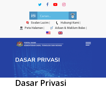
Skip
twitter
facebook
youtube
instagram
to
Close
main
Menu
content
Soalan Lazim |
Hubungi Kami |
Peta Halaman |
Aduan & Maklum Balas |
Menu
DASAR PRIVASI
Dasar Privasi