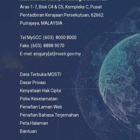
Aras 1-7, Blok C4 & C5, Kompleks C, Pusat
Pentadbiran Kerajaan Persekutuan, 62662
Putrajaya, MALAYSIA
Tel MyGCC: (603) 8000 8000
Faks: (603) 8888 9070
E-mel: enquiry[at]mosti.gov.my
Data Terbuka MOSTI
Dasar Privasi
Kenyataan Hak Cipta
Polisi Keselamatan
Penafian Laman Web
Penafian Bahasa Terjemahan
Peta Halaman
Bantuan