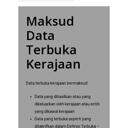
Maksud
Data
Terbuka
Kerajaan
Data terbuka kerajaan bermaksud:
Data yang dihasilkan atau yang
dikeluarkan oleh kerajaan atau entiti
yang dikawal kerajaan
Data yang terbuka seperti yang
ditakrifkan dalam Definisi Terbuka –