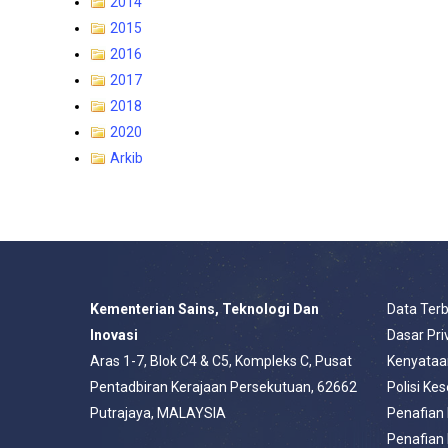
2014
2015
2016
2017
2018
2020
Arkib
Kementerian Sains, Teknologi Dan
Data Ter
Inovasi
Dasar Pri
Aras 1-7, Blok C4 & C5, Kompleks C, Pusat
Kenyataa
Pentadbiran Kerajaan Persekutuan, 62662
Polisi Ke
Putrajaya, MALAYSIA
Penafian
Penafian