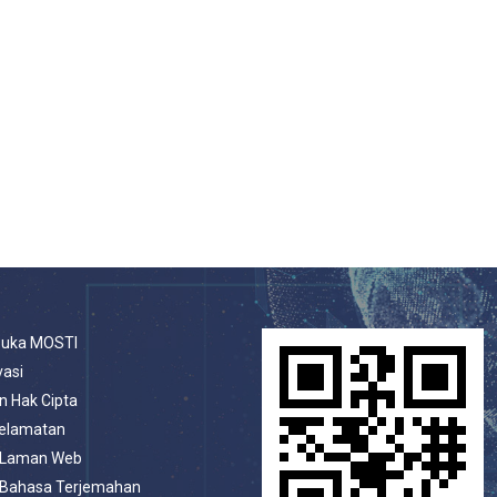
buka MOSTI
vasi
n Hak Cipta
selamatan
 Laman Web
 Bahasa Terjemahan