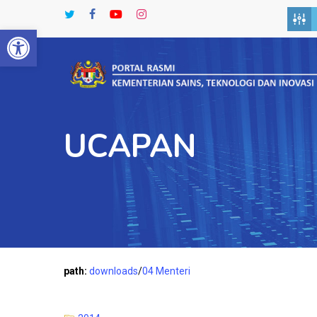
Skip
twitter
facebook
youtube
instagram
to
Open toolbar
main
content
UCAPAN
path:
downloads
/
04 Menteri