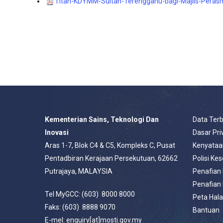
Titah-KDYMM-Sultan-Terengganu-bagi-Majlis-Perasm
Kementerian Sains, Teknologi Dan
Data Ter
Inovasi
Dasar Pri
Aras 1-7, Blok C4 & C5, Kompleks C, Pusat
Kenyataa
Pentadbiran Kerajaan Persekutuan, 62662
Polisi Ke
Putrajaya, MALAYSIA
Penafian
Penafian
Tel MyGCC: (603) 8000 8000
Peta Hal
Faks: (603) 8888 9070
Bantuan
E-mel: enquiry[at]mosti.gov.my