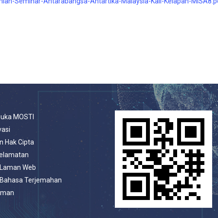
ian-Seminar-Antarabangsa-Antartika-Malaysia-Kali-Kelapan-MISA8.p
buka MOSTI
vasi
n Hak Cipta
selamatan
 Laman Web
 Bahasa Terjemahan
aman