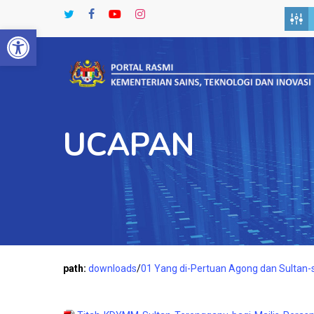
Skip
twitter
facebook
youtube
instagram
to
Open toolbar
main
content
UCAPAN
path:
downloads
/
01 Yang di-Pertuan Agong dan Sultan-