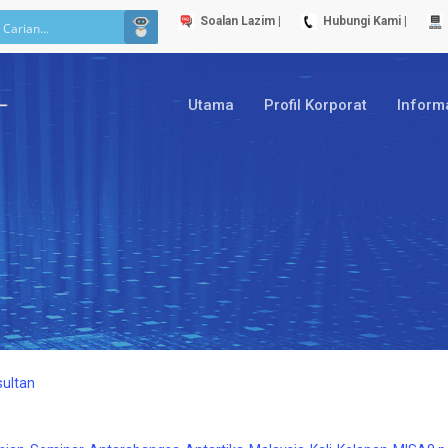
Soalan Lazim |
Hubungi Kami |
Utama
Profil Korporat
Inform
sultan