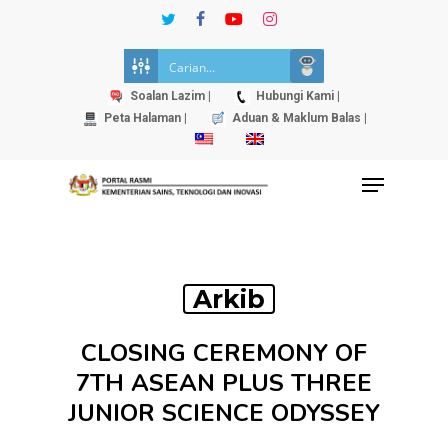
Skip
twitter
facebook
youtube
instagram
to
Close
main
Menu
content
Soalan Lazim |
Hubungi Kami |
Peta Halaman |
Aduan & Maklum Balas |
Menu
Arkib
CLOSING CEREMONY OF
7TH ASEAN PLUS THREE
JUNIOR SCIENCE ODYSSEY