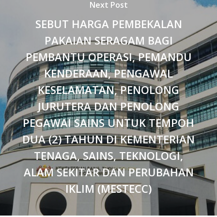
Next Post
SEBUT HARGA PEMBEKALAN
PAKAIAN SERAGAM BAGI
PEMBANTU OPERASI, PEMANDU
KENDERAAN, PENGAWAL
KESELAMATAN, PENOLONG
JURUTERA DAN PENOLONG
PEGAWAI SAINS UNTUK TEMPOH
DUA (2) TAHUN DI KEMENTERIAN
TENAGA, SAINS, TEKNOLOGI,
ALAM SEKITAR DAN PERUBAHAN
IKLIM (MESTECC)