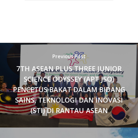
Previous Post
7TH ASEAN PLUS THREE JUNIOR
SCIENCE ODYSSEY (APT JSO)
PENCETUS BAKAT DALAM BIDANG
SAINS, TEKNOLOGI DAN INOVASI
(STI) DI RANTAU ASEAN