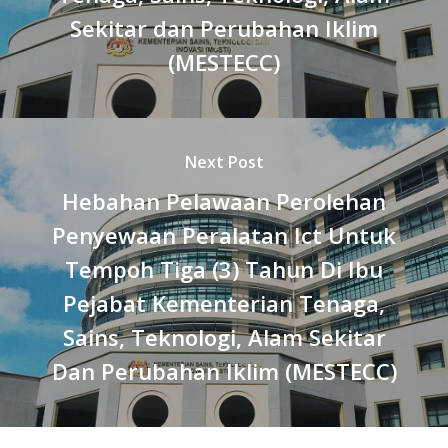
Sekitar dan Perubahan Iklim
(MESTECC)
Next Post
Hebahan Pelawaan Perolehan
Penyewaan Peralatan Ict Untuk
Tempoh Tiga (3) Tahun Di Ibu
Pejabat Kementerian Tenaga,
Sains, Teknologi, Alam Sekitar
Dan Perubahan Iklim (MESTECC)