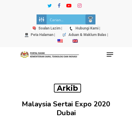
Skip
twitter
facebook
youtube
instagram
to
Close
main
Menu
content
Soalan Lazim |
Hubungi Kami |
Peta Halaman |
Aduan & Maklum Balas |
Menu
Arkib
Malaysia Sertai Expo 2020
Dubai