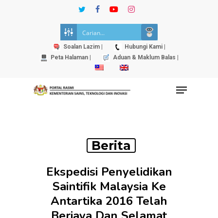
Skip
twitter
facebook
youtube
instagram
to
Close
main
Menu
content
Soalan Lazim |
Hubungi Kami |
Peta Halaman |
Aduan & Maklum Balas |
Menu
Berita
Ekspedisi Penyelidikan
Saintifik Malaysia Ke
Antartika 2016 Telah
Berjaya Dan Selamat