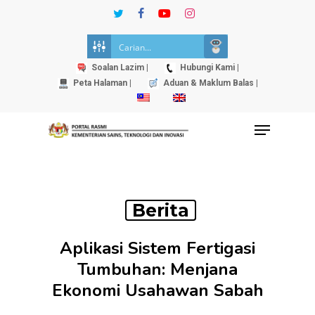
Skip
twitter
facebook
youtube
instagram
to
Close
main
Menu
content
Soalan Lazim |
Hubungi Kami |
Peta Halaman |
Aduan & Maklum Balas |
Menu
Berita
Aplikasi Sistem Fertigasi
Tumbuhan: Menjana
Ekonomi Usahawan Sabah