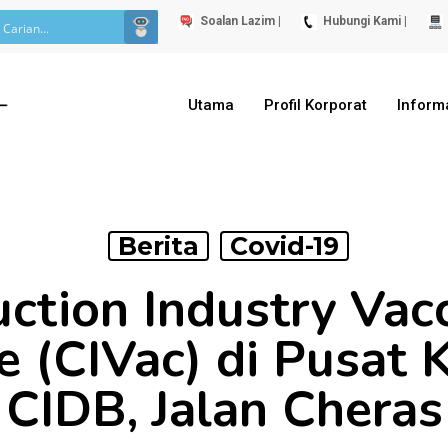
Soalan Lazim |
Hubungi Kami |
Utama
Profil Korporat
Inform
Berita
Covid-19
ction Industry Vac
 (CIVac) di Pusat 
CIDB, Jalan Cheras