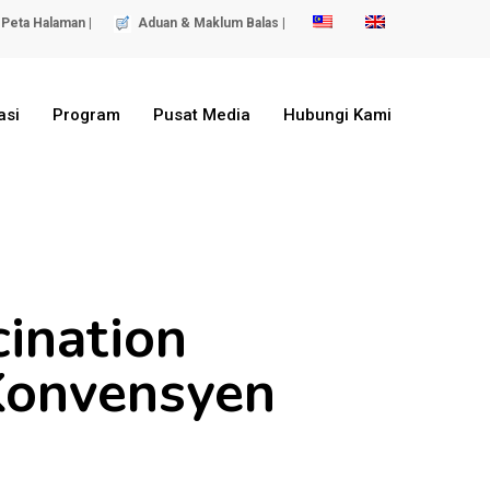
Peta Halaman |
Aduan & Maklum Balas |
asi
Program
Pusat Media
Hubungi Kami
cination
Konvensyen