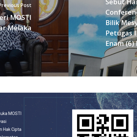
Sebut Ha
Previous Post
Conferen
eri MOSTI
Bilik Me
ar Melaka
Petugas 
Enam (6) 
buka MOSTI
vasi
n Hak Cipta