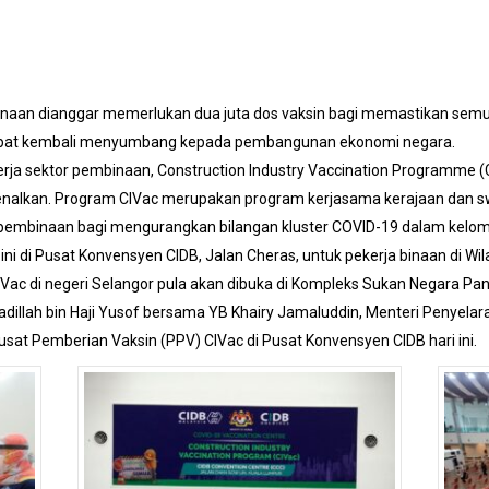
binaan dianggar memerlukan dua juta dos vaksin bagi memastikan semu
 dapat kembali menyumbang kepada pembangunan ekonomi negara.
erja sektor pembinaan, Construction Industry Vaccination Programm
rkenalkan. Program CIVac merupakan program kerjasama kerajaan dan
a pembinaan bagi mengurangkan bilangan kluster COVID-19 dalam kelom
ini di Pusat Konvensyen CIDB, Jalan Cheras, untuk pekerja binaan di W
Vac di negeri Selangor pula akan dibuka di Kompleks Sukan Negara Pan
 Fadillah bin Haji Yusof bersama YB Khairy Jamaluddin, Menteri Penyel
sat Pemberian Vaksin (PPV) CIVac di Pusat Konvensyen CIDB hari ini.