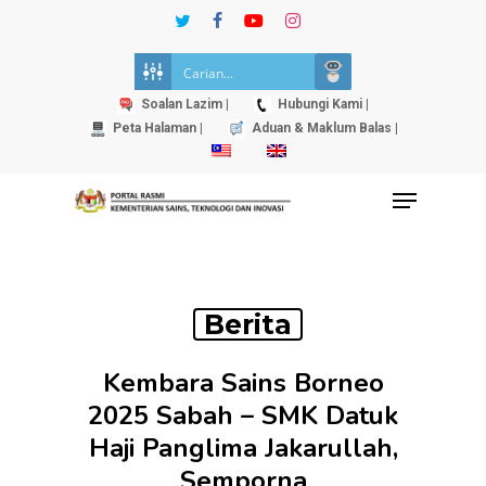
Skip
twitter
facebook
youtube
instagram
to
Close
main
Menu
content
Soalan Lazim |
Hubungi Kami |
Peta Halaman |
Aduan & Maklum Balas |
Menu
Berita
Kembara Sains Borneo
2025 Sabah – SMK Datuk
Haji Panglima Jakarullah,
Semporna