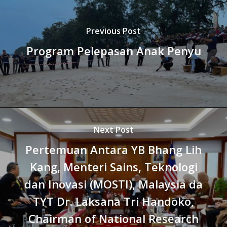
Previous Post
Program Pelepasan Anak Penyu
Next Post
Pertemuan Antara YB Bhang Lih
Kang, Menteri Sains, Teknologi
dan Inovasi (MOSTI), Malaysia da
TYT Dr. Laksana Tri Handoko,
Chairman of National Research