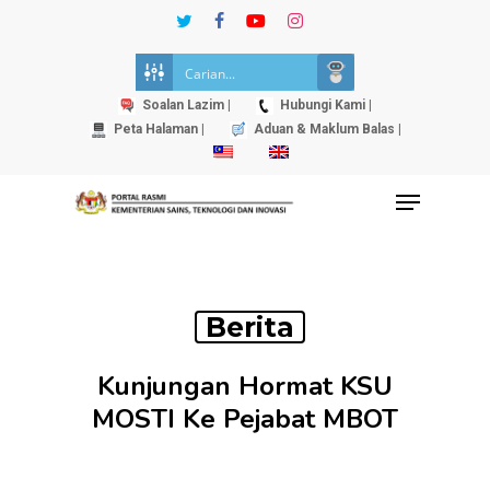
Skip
twitter
facebook
youtube
instagram
to
Close
main
Menu
content
Soalan Lazim |
Hubungi Kami |
Peta Halaman |
Aduan & Maklum Balas |
Menu
Berita
Kunjungan Hormat KSU
MOSTI Ke Pejabat MBOT