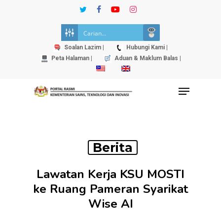
Skip
twitter
facebook
youtube
instagram
to
Close
main
Menu
content
Soalan Lazim |
Hubungi Kami |
Peta Halaman |
Aduan & Maklum Balas |
Menu
Berita
Lawatan Kerja KSU MOSTI
ke Ruang Pameran Syarikat
Wise AI