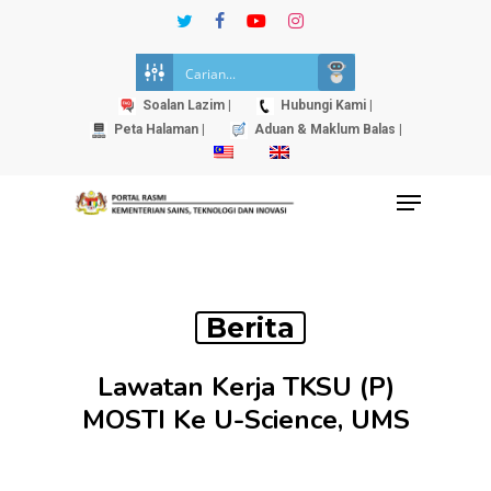
Skip
twitter
facebook
youtube
instagram
to
Close
main
Menu
content
Soalan Lazim |
Hubungi Kami |
Peta Halaman |
Aduan & Maklum Balas |
Menu
Berita
Lawatan Kerja TKSU (P)
MOSTI Ke U-Science, UMS