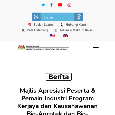
Skip
twitter
facebook
youtube
instagram
to
Close
main
Menu
content
Soalan Lazim |
Hubungi Kami |
Peta Halaman |
Aduan & Maklum Balas |
Menu
Berita
Majlis Apresiasi Peserta &
Pemain Industri Program
Kerjaya dan Keusahawanan
Bio-Agrotek dan Bio-