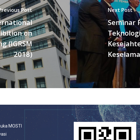
Previous Post
Next Post
ernational
Seminar 
ibition on
Teknolog
ng (IGRSM
Kesejaht
2018)
Keselama
buka MOSTI
vasi