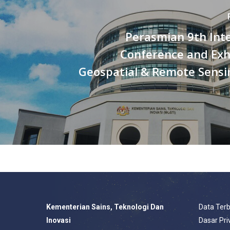
Perasmian 9th Int
Conference and Exh
Geospatial & Remote Sensi
Kementerian Sains, Teknologi Dan
Data Ter
Inovasi
Dasar Pri