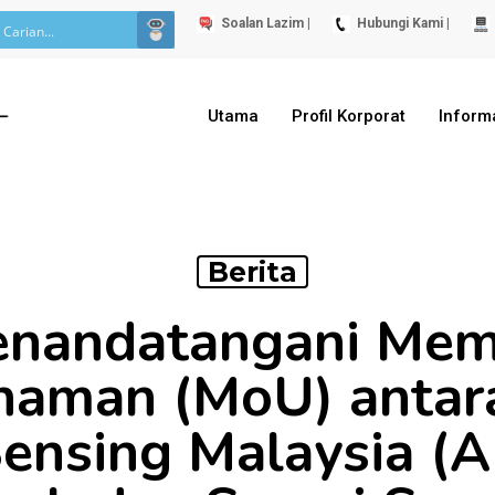
Soalan Lazim |
Hubungi Kami |
Utama
Profil Korporat
Inform
Berita
Menandatangani Me
haman (MoU) antar
ensing Malaysia (