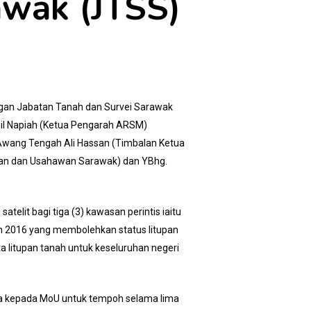
awak (JTSS)
an Jabatan Tanah dan Survei Sarawak
amil Napiah (Ketua Pengarah ARSM)
i Awang Tengah Ali Hassan (Timbalan Ketua
an dan Usahawan Sarawak) dan YBhg.
telit bagi tiga (3) kawasan perintis iaitu
n 2016 yang membolehkan status litupan
ta litupan tanah untuk keseluruhan negeri
ma kepada MoU untuk tempoh selama lima