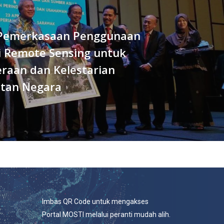
Pemerkasaan Penggunaan
i Remote Sensing untuk
eraan dan Kelestarian
tan Negara
Imbas QR Code untuk mengakses
Portal MOSTI melalui peranti mudah alih.