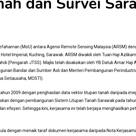
nah dan Survei Sar
fahaman (MoU) antara Agensi Remote Sensing Malaysia (ARSM) deng
i Hotel Imperial, Kuching, Sarawak. ARSM diwakili oleh Tuan Haji Azlik
Mahdi (Pengarah JTSS). Majlis telah disaksikan oleh YB Datuk Amar Haj
gunan Bandar dan Sumber Asli dan Menteri Pembangunan Perindustri
ua Setiausaha, MOSTI).
tahun 2009 dengan penghasilan data vektor litupan tanah daripada imej sa
teruskan dengan pembangunan Sistem Litupan Tanah Sarawak pada tahu
n efisyen. Sehingga kini, kerjasama ini telah berjaya menghasilkan pe
emula dengan menaik taraf dokumen kerjasama daripada Nota Kerjasa