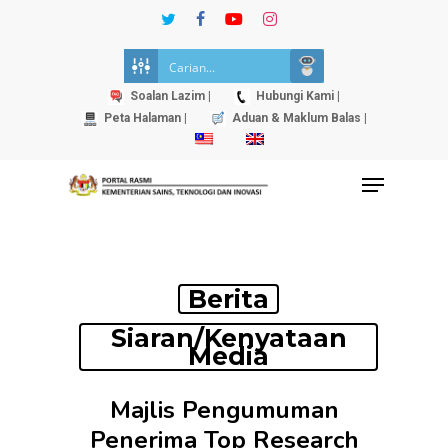
Skip
twitter
facebook
youtube
instagram
to
Close
main
Menu
content
Soalan Lazim |
Hubungi Kami |
Peta Halaman |
Aduan & Maklum Balas |
Menu
Berita
Siaran/Kenyataan
Media
Majlis Pengumuman
Penerima Top Research