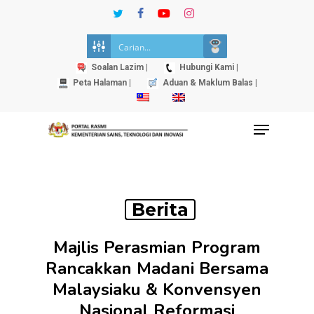
Skip
twitter
facebook
youtube
instagram
to
Close
main
Menu
content
Soalan Lazim |
Hubungi Kami |
Peta Halaman |
Aduan & Maklum Balas |
Menu
Berita
Majlis Perasmian Program
Rancakkan Madani Bersama
Malaysiaku & Konvensyen
Nasional Reformasi