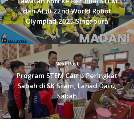
Lawatan KSN ke Rerumai STEM
dan AI di 22nd World Robot
Olympiad 2025 Singapura
Next Post
Program STEM Camp Peringkat
Sabah di SK Silam, Lahad Datu,
Sabah