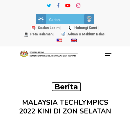
Skip
twitter
facebook
youtube
instagram
to
Close
main
Menu
content
Soalan Lazim |
Hubungi Kami |
Peta Halaman |
Aduan & Maklum Balas |
Menu
Berita
MALAYSIA TECHLYMPICS
2022 KINI DI ZON SELATAN