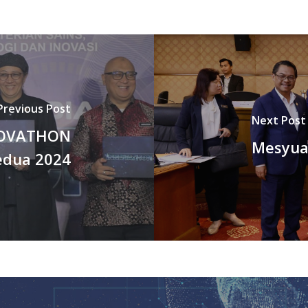
Previous Post
Next Post
NOVATHON
Mesyuar
edua 2024