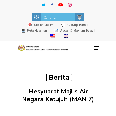
Skip
twitter
facebook
youtube
instagram
to
Close
main
Menu
content
Soalan Lazim |
Hubungi Kami |
Peta Halaman |
Aduan & Maklum Balas |
Menu
Berita
Mesyuarat Majlis Air
Negara Ketujuh (MAN 7)