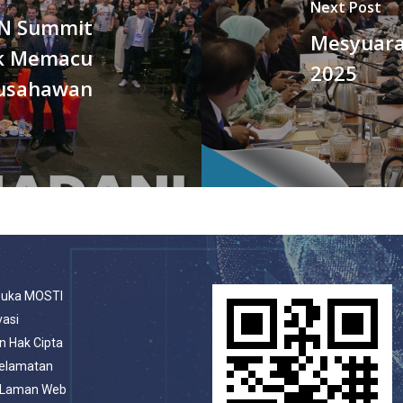
Next Post
AN Summit
Mesyuara
uk Memacu
2025
eusahawan
buka MOSTI
vasi
n Hak Cipta
selamatan
 Laman Web