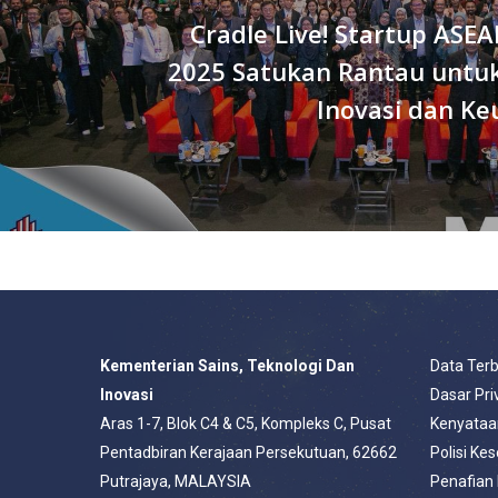
Cradle Live! Startup ASE
2025 Satukan Rantau unt
Inovasi dan K
Kementerian Sains, Teknologi Dan
Data Ter
Inovasi
Dasar Pri
Aras 1-7, Blok C4 & C5, Kompleks C, Pusat
Kenyataa
Pentadbiran Kerajaan Persekutuan, 62662
Polisi Ke
Putrajaya, MALAYSIA
Penafian