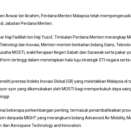
eri Anwar bin Ibrahim, Perdana Menteri Malaysia telah mempengerusi
 di Jabatan Perdana Menteri.
ar Haji Fadillah bin Haji Yusof, Timbalan Perdana Menteri merangkap 
Teknologi dan Inovasi, Menteri-menteri berkaitan bidang Sains, Teknolog
usaha MOSTI, wakil Kerajaan Negeri Sabah dan Sarawak serta pakar-pa
atform tertinggi dalam menetapkan hala tuju strategik STI negara se
meneliti prestasi Indeks Inovasi Global (GII) yang meletakkan Malaysia 
n syor-syor yang dikemukakan oleh MOSTI bagi memperkukuh daya saing 
inggi.
ai beberapa perkembangan penting, termasuk penambahbaikan pros
dustri daripada MIGHT yang merangkumi bidang Advanced Air Mobility, M
er dan Aerospace Technology and Innovation.