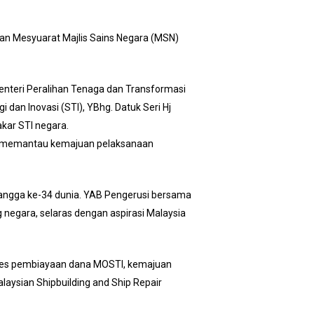
kan Mesyuarat Majlis Sains Negara (MSN)
Menteri Peralihan Tenaga dan Transformasi
i dan Inovasi (STI), YBhg. Datuk Seri Hj
kar STI negara.
rta memantau kemajuan pelaksanaan
di tangga ke-34 dunia. YAB Pengerusi bersama
negara, selaras dengan aspirasi Malaysia
es pembiayaan dana MOSTI, kemajuan
alaysian Shipbuilding and Ship Repair