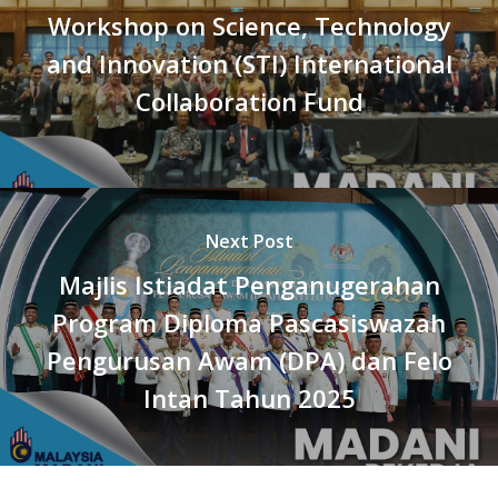
Workshop on Science, Technology
and Innovation (STI) International
Collaboration Fund
Next Post
Majlis Istiadat Penganugerahan
Program Diploma Pascasiswazah
Pengurusan Awam (DPA) dan Felo
Intan Tahun 2025