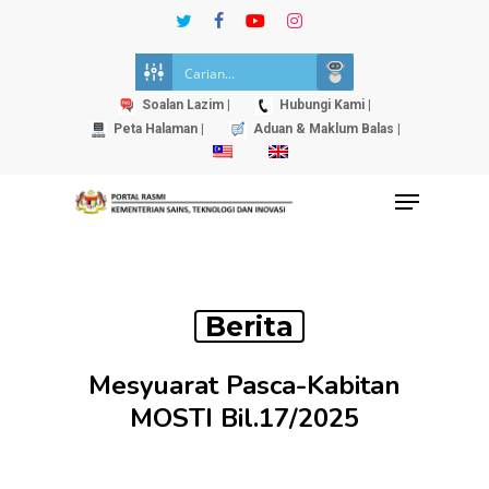
Skip
twitter
facebook
youtube
instagram
to
Close
main
Menu
content
Soalan Lazim |
Hubungi Kami |
Peta Halaman |
Aduan & Maklum Balas |
Menu
Berita
Mesyuarat Pasca-Kabitan
MOSTI Bil.17/2025