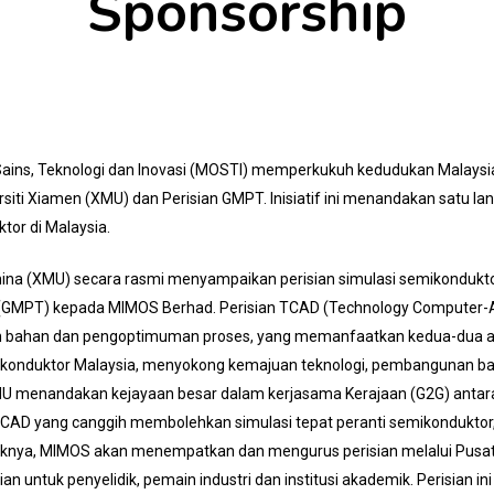
Sponsorship
Sains, Teknologi dan Inovasi (MOSTI) memperkukuh kedudukan Malaysia
ersiti Xiamen (XMU) dan Perisian GMPT. Inisiatif ini menandakan satu 
or di Malaysia.
hina (XMU) secara rasmi menyampaikan perisian simulasi semikonduktor
. (GMPT) kepada MIMOS Berhad. Perisian TCAD (Technology Computer-Ai
n bahan dan pengoptimuman proses, yang memanfaatkan kedua-dua apli
onduktor Malaysia, menyokong kemajuan teknologi, pembangunan bakat
MU menandakan kejayaan besar dalam kerjasama Kerajaan (G2G) antara
 TCAD yang canggih membolehkan simulasi tepat peranti semikonduktor
a, MIMOS akan menempatkan dan mengurus perisian melalui Pusat Ino
ntuk penyelidik, pemain industri dan institusi akademik. Perisian ini