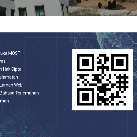
buka MOSTI
vasi
n Hak Cipta
selamatan
 Laman Web
 Bahasa Terjemahan
aman