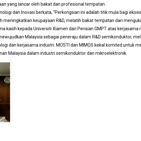
n yang lancar oleh bakat dan profesional tempatan.
nologi dan Inovasi berkata, “Perkongsian ini adalah titik mula bagi ek
 boleh meningkatkan keupayaan R&D, melatih bakat tempatan dan mengu
ima kasih kepada Universiti Xiamen dan Perisian GMPT atas kerjasama 
ntuk mewujudkan Malaysia sebagai peneraju dalam R&D semikonduktor, 
ogi dan kerjasama industri. MOSTI dan MIMOS kekal komited untuk m
an Malaysia dalam industri semikonduktor dan mikroelektronik.