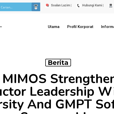
Soalan Lazim |
Hubungi Kami |
Utama
Profil Korporat
Inform
Berita
MIMOS Strengthen
ctor Leadership W
rsity And GMPT So