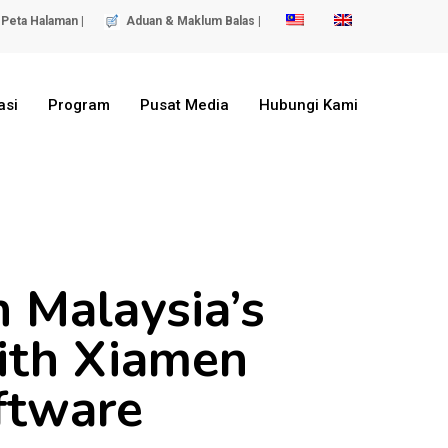
Peta Halaman |
Aduan & Maklum Balas |
asi
Program
Pusat Media
Hubungi Kami
 Malaysia’s
ith Xiamen
ftware