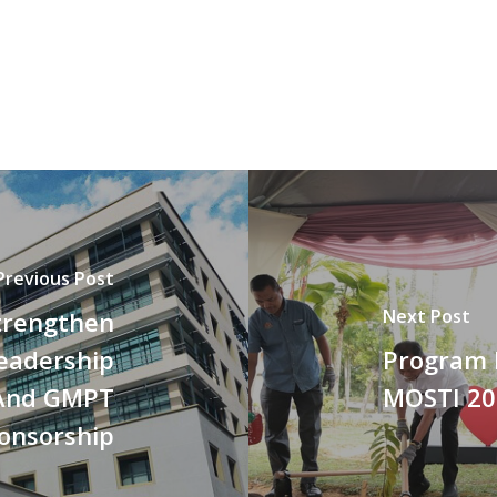
Previous Post
Next Post
trengthen
eadership
Program 
 And GMPT
MOSTI 20
onsorship