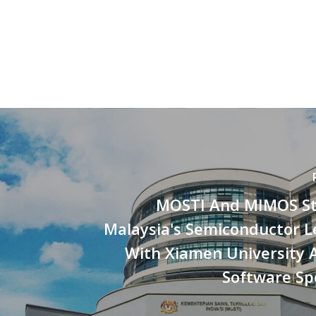
MOSTI And MIMOS S
Malaysia's Semiconductor L
With Xiamen University
Software Sp