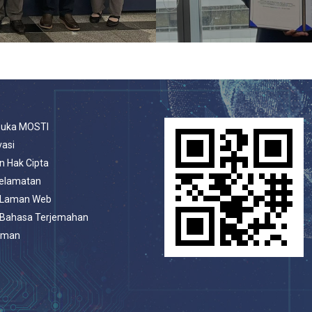
buka MOSTI
vasi
n Hak Cipta
selamatan
 Laman Web
 Bahasa Terjemahan
aman