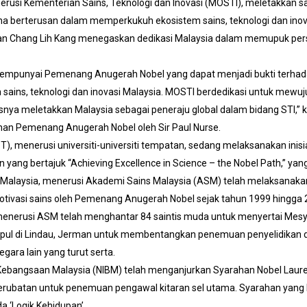
erusi Kementerian Sains, Teknologi dan Inovasi (MOSTI), meletakkan
 berterusan dalam memperkukuh ekosistem sains, teknologi dan inova
Tuan Chang Lih Kang menegaskan dedikasi Malaysia dalam memupuk per
empunyai Pemenang Anugerah Nobel yang dapat menjadi bukti terhad
ains, teknologi dan inovasi Malaysia. MOSTI berdedikasi untuk mewuj
nya meletakkan Malaysia sebagai peneraju global dalam bidang STI,” 
an Pemenang Anugerah Nobel oleh Sir Paul Nurse.
(KPT), menerusi universiti-universiti tempatan, sedang melaksanakan i
 yang bertajuk “Achieving Excellence in Science – the Nobel Path,” y
, Malaysia, menerusi Akademi Sains Malaysia (ASM) telah melaksanak
motivasi sains oleh Pemenang Anugerah Nobel sejak tahun 1999 hingga 
a menerusi ASM telah menghantar 84 saintis muda untuk menyertai Mesy
mpul di Lindau, Jerman untuk membentangkan penemuan penyelidikan
gara lain yang turut serta.
i Kebangsaan Malaysia (NIBM) telah menganjurkan Syarahan Nobel Laure
Perubatan untuk penemuan pengawal kitaran sel utama. Syarahan yang 
da ‘Logik Kehidupan’.