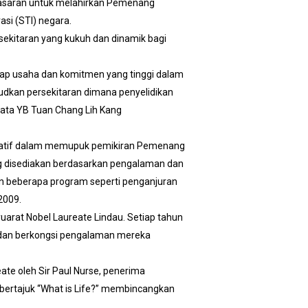
 sasaran untuk melahirkan Pemenang
si (STI) negara.
sekitaran yang kukuh dan dinamik bagi
ap usaha dan komitmen yang tinggi dalam
udkan persekitaran dimana penyelidikan
kata YB Tuan Chang Lih Kang
nisiatif dalam memupuk pemikiran Pemenang
ang disediakan berdasarkan pengalaman dan
an beberapa program seperti penganjuran
2009.
uarat Nobel Laureate Lindau. Setiap tahun
 dan berkongsi pengalaman mereka
ate oleh Sir Paul Nurse, penerima
bertajuk “What is Life?” membincangkan