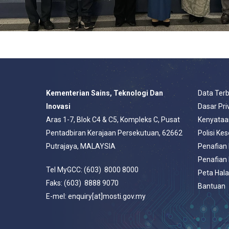
Kementerian Sains, Teknologi Dan
Data Ter
Inovasi
Dasar Pri
Aras 1-7, Blok C4 & C5, Kompleks C, Pusat
Kenyataa
Pentadbiran Kerajaan Persekutuan, 62662
Polisi Ke
Putrajaya, MALAYSIA
Penafian
Penafian
Tel MyGCC: (603) 8000 8000
Peta Hal
Faks: (603) 8888 9070
Bantuan
E-mel: enquiry[at]mosti.gov.my