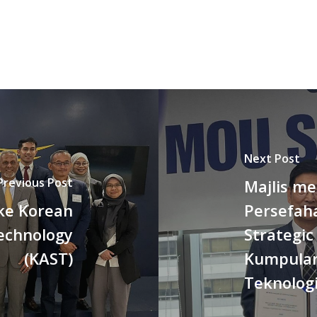
Next Post
Previous Post
Majlis m
ke Korean
Persefah
echnology
Strategic
(KAST)
Kumpulan
Teknologi