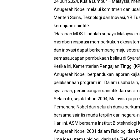
24 Jun 2024, Kuala Lumpur – Malaysia, men
Anugerah Nobel melalui komitmen dan usaha
Menteri Sains, Teknologi dan Inovasi, YB 
kemajuan saintifik.
“Harapan MOSTI adalah supaya Malaysia m
memberi inspirasi memperkukuh ekosistem s
dan inovasi dapat berkembang maju seterus
semasaucapan pembukaan beliau di Syarah
Ketika ini, Kementerian Pengajian Tinggi 
Anugerah Nobel, berpandukan laporan kajian
pelaksanaan program ini. Dalam usaha lain
syarahan, perbincangan saintifik dan sesi 
Selain itu, sejak tahun 2004, Malaysia jug
Pemenang Nobel dari seluruh dunia berku
bersama saintis muda terpilih dari negara-ne
Hari ini, ASM bersama Institut Bioteknolog
Anugerah Nobel 2001 dalam Fisiologi dan 
lima idea utama biologi, daripada ‘Sel’ kepa