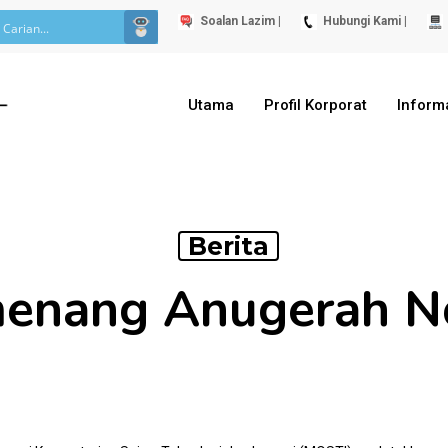
Soalan Lazim |
Hubungi Kami |
Utama
Profil Korporat
Inform
Berita
enang Anugerah N