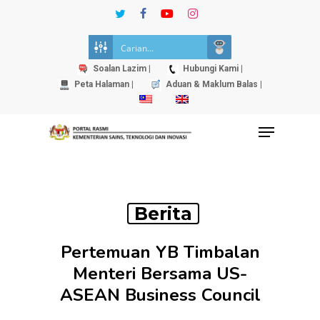
Skip
twitter
facebook
youtube
instagram
to
Close
main
Menu
content
Soalan Lazim |
Hubungi Kami |
Peta Halaman |
Aduan & Maklum Balas |
Menu
Berita
Pertemuan YB Timbalan
Menteri Bersama US-
ASEAN Business Council