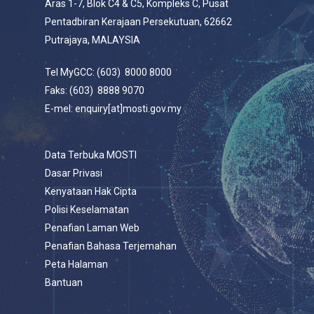
Aras 1-7, Blok C4 & C5, Kompleks C, Pusat
Pentadbiran Kerajaan Persekutuan, 62662
Putrajaya, MALAYSIA
Tel MyGCC: (603) 8000 8000
Faks: (603) 8888 9070
E-mel: enquiry[at]mosti.gov.my
Data Terbuka MOSTI
Dasar Privasi
Kenyataan Hak Cipta
Polisi Keselamatan
Penafian Laman Web
Penafian Bahasa Terjemahan
Peta Halaman
Bantuan