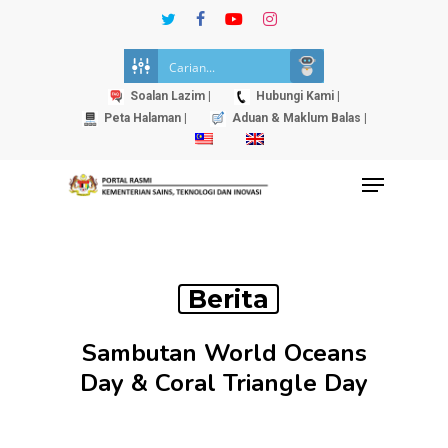
Skip
twitter
facebook
youtube
instagram
to
Close
main
Menu
content
Soalan Lazim |
Hubungi Kami |
Peta Halaman |
Aduan & Maklum Balas |
Menu
Berita
Sambutan World Oceans
Day & Coral Triangle Day