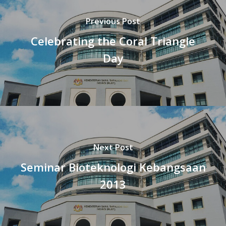
Previous Post
Celebrating the Coral Triangle
Day
Next Post
Seminar Bioteknologi Kebangsaan
2013