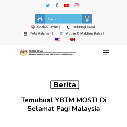
Skip
twitter
facebook
youtube
instagram
to
Close
main
Menu
content
Soalan Lazim |
Hubungi Kami |
Peta Halaman |
Aduan & Maklum Balas |
Menu
Berita
Temubual YBTM MOSTI Di
Selamat Pagi Malaysia