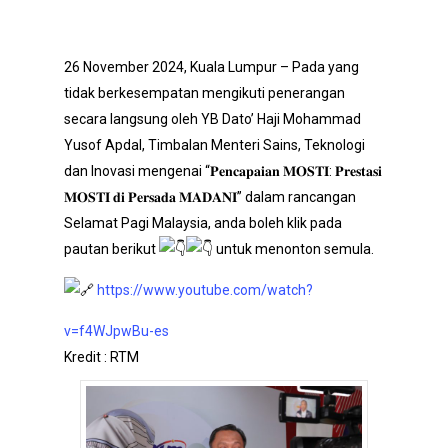
26 November 2024, Kuala Lumpur – Pada yang
tidak berkesempatan mengikuti penerangan
secara langsung oleh YB Dato’ Haji Mohammad
Yusof Apdal, Timbalan Menteri Sains, Teknologi
dan Inovasi mengenai “𝐏𝐞𝐧𝐜𝐚𝐩𝐚𝐢𝐚𝐧 𝐌𝐎𝐒𝐓𝐈: 𝐏𝐫𝐞𝐬𝐭𝐚𝐬𝐢
𝐌𝐎𝐒𝐓𝐈 𝐝𝐢 𝐏𝐞𝐫𝐬𝐚𝐝𝐚 𝐌𝐀𝐃𝐀𝐍𝐈” dalam rancangan
Selamat Pagi Malaysia, anda boleh klik pada
pautan berikut
untuk menonton semula.
https://www.youtube.com/watch?
v=f4WJpwBu-es
Kredit : RTM