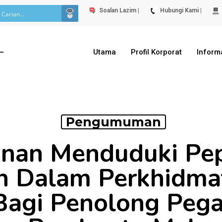
Soalan Lazim |
Hubungi Kami |
Utama
Profil Korporat
Inform
Pengumuman
nan Menduduki Pep
 Dalam Perkhidma
Bagi Penolong Peg