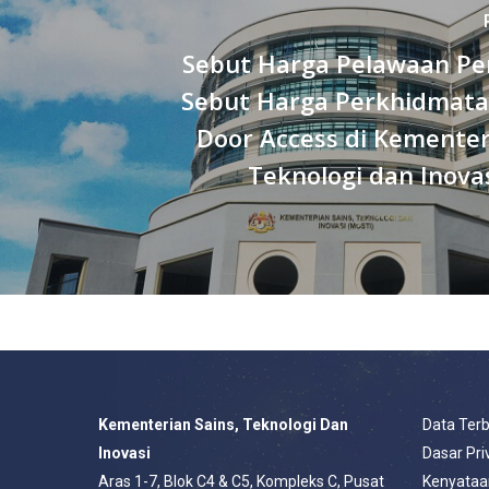
Sebut Harga Pelawaan Pe
Sebut Harga Perkhidmat
Door Access di Kementer
Teknologi dan Inova
Kementerian Sains, Teknologi Dan
Data Ter
Inovasi
Dasar Pri
Aras 1-7, Blok C4 & C5, Kompleks C, Pusat
Kenyataa