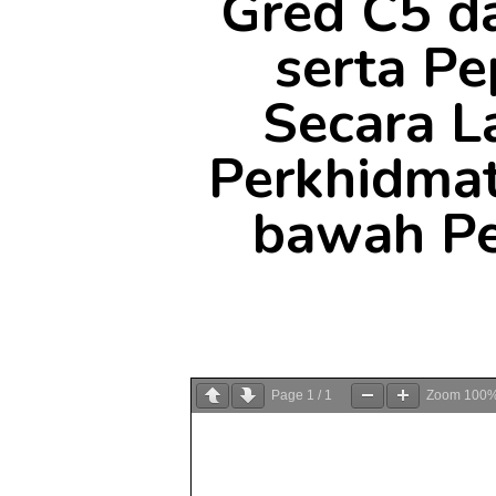
Gred C5 d
serta Pe
Secara L
Perkhidmat
bawah Pe
Page
1
/
1
Zoom
100