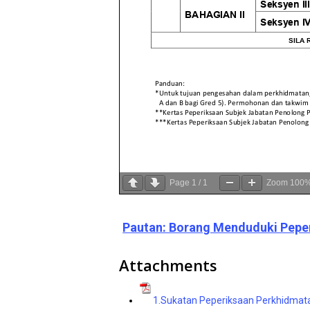
Page
1
/
1
Zoom
100
Pautan: Borang Menduduki Pepe
Attachments
1.Sukatan Peperiksaan Perkhidmat