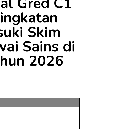
al Gred C1
ningkatan
suki Skim
ai Sains di
ahun 2026