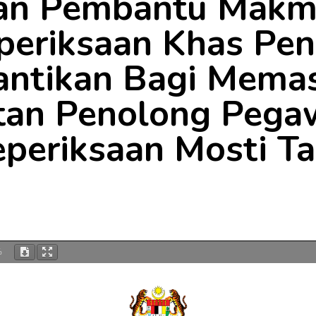
an Pembantu Makm
periksaan Khas Pe
antikan Bagi Mema
an Penolong Pegaw
periksaan Mosti T
%