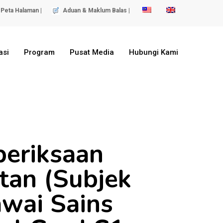
Peta Halaman |
Aduan & Maklum Balas |
asi
Program
Pusat Media
Hubungi Kami
eriksaan
tan (Subjek
awai Sains