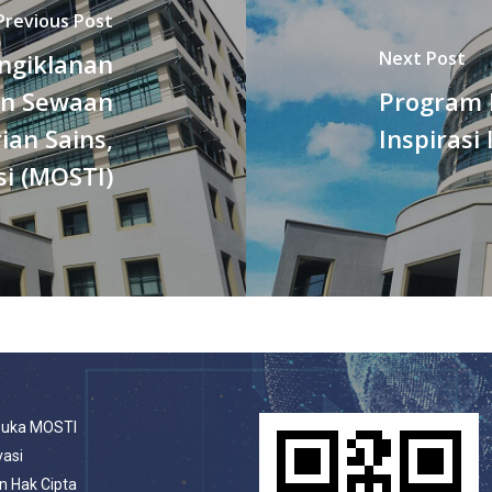
Previous Post
Next Post
ngiklanan
an Sewaan
Program H
ian Sains,
Inspirasi
si (MOSTI)
buka MOSTI
vasi
n Hak Cipta