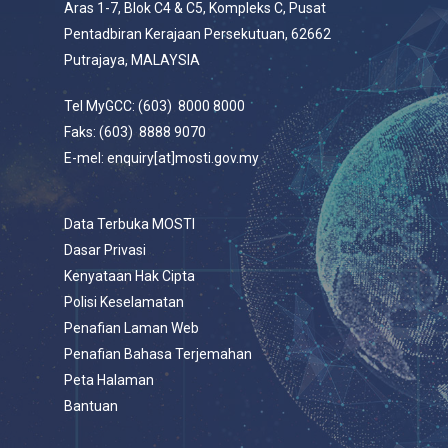
Aras 1-7, Blok C4 & C5, Kompleks C, Pusat
Pentadbiran Kerajaan Persekutuan, 62662
Putrajaya, MALAYSIA
Tel MyGCC: (603) 8000 8000
Faks: (603) 8888 9070
E-mel: enquiry[at]mosti.gov.my
Data Terbuka MOSTI
Dasar Privasi
Kenyataan Hak Cipta
Polisi Keselamatan
Penafian Laman Web
Penafian Bahasa Terjemahan
Peta Halaman
Bantuan