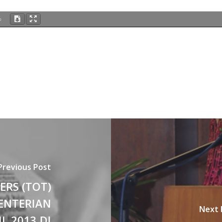
%
Previous Post
ERS (TOT)
ENTERIAN
Next 
IL 2013 DI