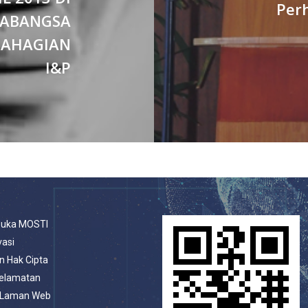
Per
RABANGSA
 BAHAGIAN
I&P
buka MOSTI
vasi
n Hak Cipta
selamatan
 Laman Web