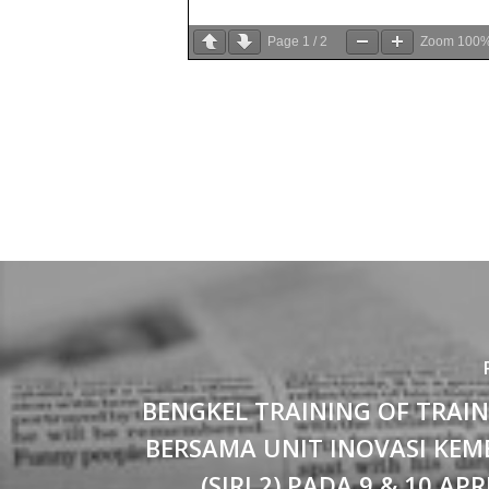
Page
1
/
2
Zoom
100
BENGKEL TRAINING OF TRAIN
BERSAMA UNIT INOVASI KEM
(SIRI 2) PADA 9 & 10 APR