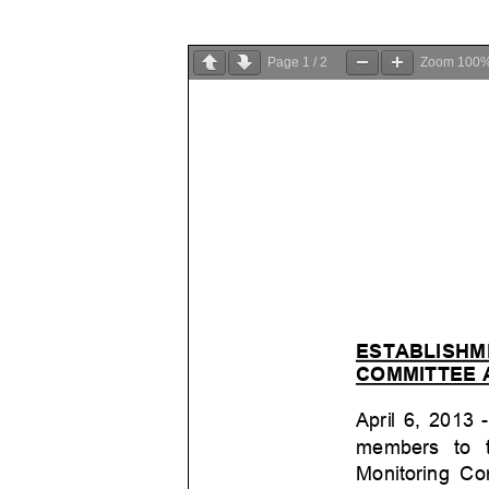
Page
1
/
2
Zoom
100