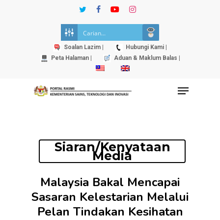
Skip
twitter
facebook
youtube
instagram
to
Close
main
Menu
content
Soalan Lazim |
Hubungi Kami |
Peta Halaman |
Aduan & Maklum Balas |
Menu
Siaran/Kenyataan
Media
Malaysia Bakal Mencapai
Sasaran Kelestarian Melalui
Pelan Tindakan Kesihatan