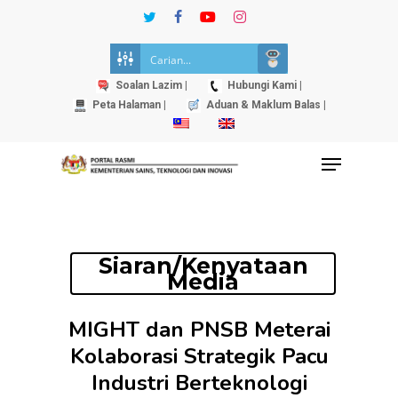
Skip
twitter
facebook
youtube
instagram
to
Close
main
Menu
content
Soalan Lazim |
Hubungi Kami |
Peta Halaman |
Aduan & Maklum Balas |
Menu
Siaran/Kenyataan
Media
MIGHT dan PNSB Meterai
Kolaborasi Strategik Pacu
Industri Berteknologi