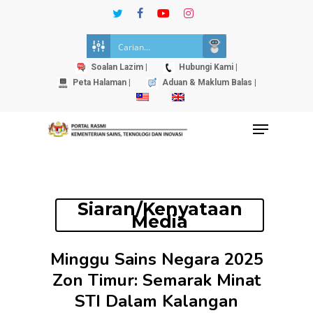
Skip
twitter
facebook
youtube
instagram
to
Close
main
Menu
content
Soalan Lazim |
Hubungi Kami |
Peta Halaman |
Aduan & Maklum Balas |
Menu
Siaran/Kenyataan
Media
Minggu Sains Negara 2025
Zon Timur: Semarak Minat
STI Dalam Kalangan