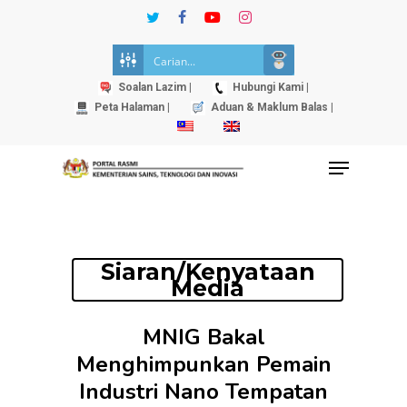
Skip
twitter
facebook
youtube
instagram
to
Close
main
Menu
content
Soalan Lazim |
Hubungi Kami |
Peta Halaman |
Aduan & Maklum Balas |
Menu
Siaran/Kenyataan
Media
MNIG Bakal
Menghimpunkan Pemain
Industri Nano Tempatan