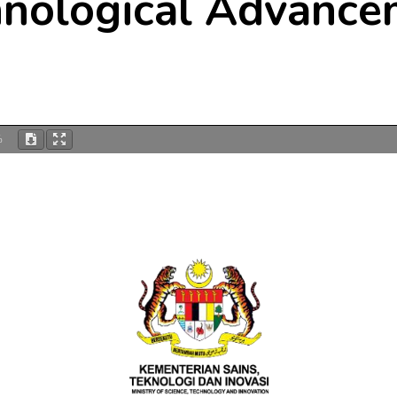
hnological Advance
%