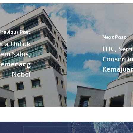
Previous Post
Next Post
sia Untuk
ITIC, Se
em Sains,
Consorti
 Pemenang
Kemajuan
Nobel