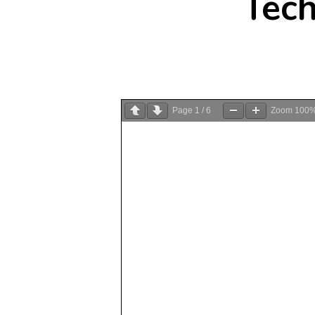
Tec
Page
1
/
6
Zoom
100