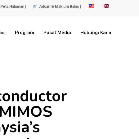
Peta Halaman |
Aduan & Maklum Balas |
asi
Program
Pusat Media
Hubungi Kami
conductor
d MIMOS
ysia’s