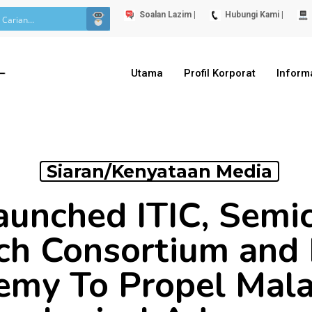
Soalan Lazim |
Hubungi Kami |
Utama
Profil Korporat
Inform
Siaran/Kenyataan Media
unched ITIC, Semi
ch Consortium an
my To Propel Mala