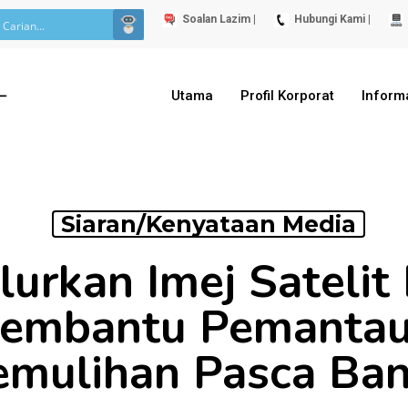
Soalan Lazim |
Hubungi Kami |
Utama
Profil Korporat
Inform
Siaran/Kenyataan Media
urkan Imej Satelit
embantu Pemantau
emulihan Pasca Banj