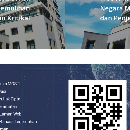
Pemulihan
Negara M
 Kritikal
dan Penj
buka MOSTI
vasi
n Hak Cipta
selamatan
 Laman Web
 Bahasa Terjemahan
aman