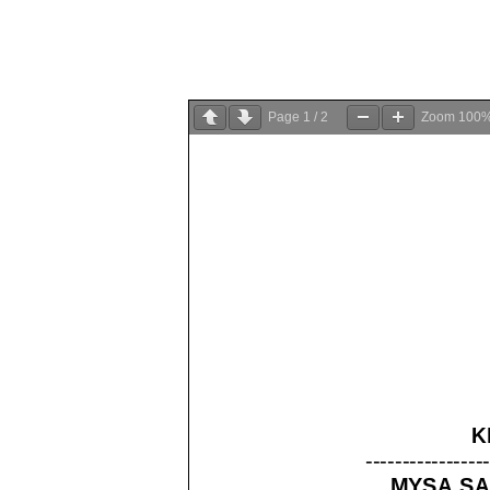
Page
1
/
2
Zoom
100