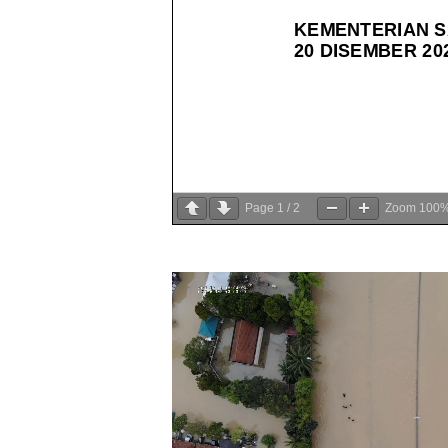
Page
1
/
2
Zoom
100