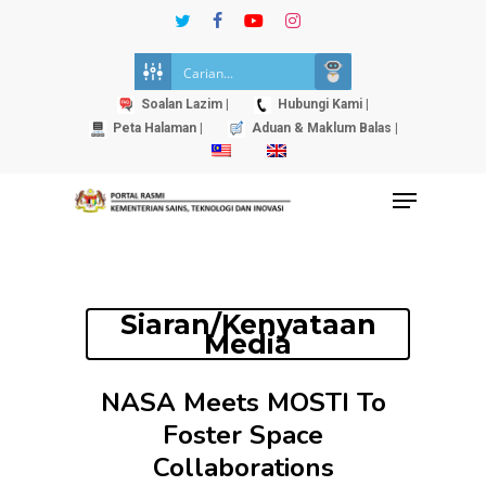
Skip
twitter
facebook
youtube
instagram
to
Close
main
Menu
content
Soalan Lazim |
Hubungi Kami |
Peta Halaman |
Aduan & Maklum Balas |
Menu
Siaran/Kenyataan
Media
NASA Meets MOSTI To
Foster Space
Collaborations