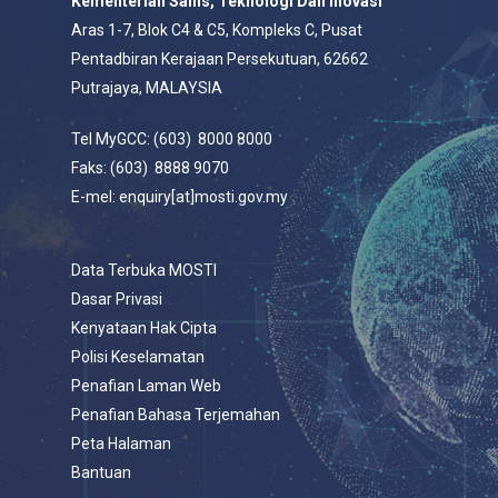
Kementerian Sains, Teknologi Dan Inovasi
Aras 1-7, Blok C4 & C5, Kompleks C, Pusat
Pentadbiran Kerajaan Persekutuan, 62662
Putrajaya, MALAYSIA
Tel MyGCC: (603) 8000 8000
Faks: (603) 8888 9070
E-mel: enquiry[at]mosti.gov.my
Data Terbuka MOSTI
Dasar Privasi
Kenyataan Hak Cipta
Polisi Keselamatan
Penafian Laman Web
Penafian Bahasa Terjemahan
Peta Halaman
Bantuan