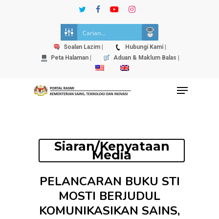
Skip
twitter
facebook
youtube
instagram
to
Close
main
Menu
content
Soalan Lazim |
Hubungi Kami |
Peta Halaman |
Aduan & Maklum Balas |
Menu
Siaran/Kenyataan
Media
PELANCARAN BUKU STI
MOSTI BERJUDUL
KOMUNIKASIKAN SAINS,