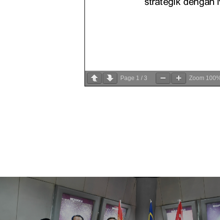
Page
1
/
3
Zoom
100