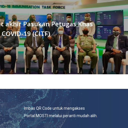
t akhir Pasukan Petugas Khas
 COVID-19 (CITF)
Imbas QR Code untuk mengakses
Portal MOSTI melalui peranti mudah alih.