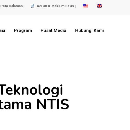
Peta Halaman |
Aduan & Maklum Balas |
asi
Program
Pusat Media
Hubungi Kami
Teknologi
rtama NTIS