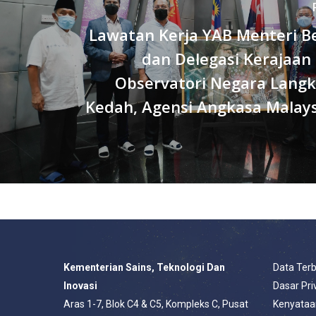
Lawatan Kerja YAB Menteri Be
dan Delegasi Kerajaan
Observatori Negara Langk
Kedah, Agensi Angkasa Malays
Kementerian Sains, Teknologi Dan
Data Ter
Inovasi
Dasar Pri
Aras 1-7, Blok C4 & C5, Kompleks C, Pusat
Kenyataa