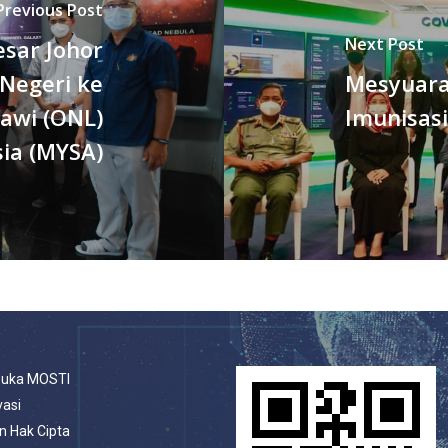
Previous Post
Next Post
sar Johor
 Negeri ke
Mesyuara
awi (ONL)
Imunisasi
ia (MYSA)
buka MOSTI
vasi
n Hak Cipta