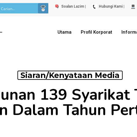
Soalan Lazim |
Hubungi Kami |
Utama
Profil Korporat
Inform
Siaran/Kenyataan Media
nan 139 Syarikat 
n Dalam Tahun Pe