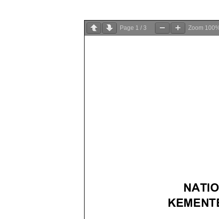
Page
1
/
3
Zoom
100